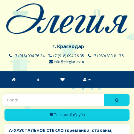
г. Краснодар
+7 (918) 094-76-34
+7 (918) 094-76-35
+7 (989) 833-81-76
info@elegiaros.ru
Товаров 0 (0руб.)
A-ХРУСТАЛЬНОЕ СТЕКЛО (креманки, стаканы,