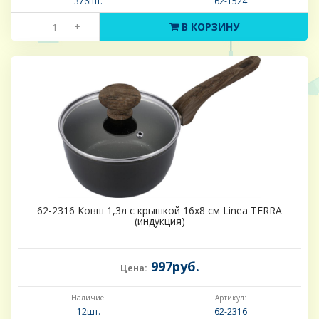
376шт.
62-1524
-
+
В КОРЗИНУ
62-2316 Ковш 1,3л с крышкой 16х8 см Linea TERRA
(индукция)
997руб.
Цена:
Наличие:
Артикул:
12шт.
62-2316