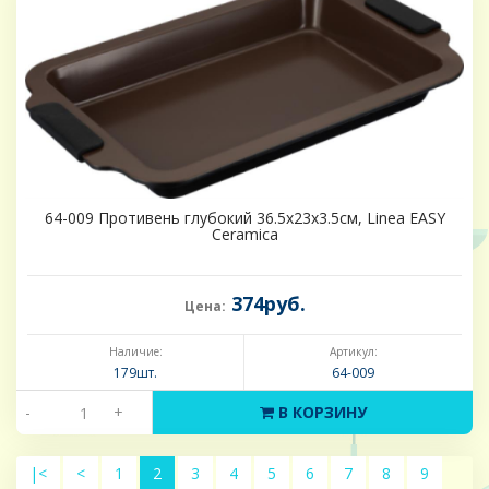
64-009 Противень глубокий 36.5х23х3.5см, Linea EASY
Ceramica
374руб.
Цена:
Наличие:
Артикул:
179шт.
64-009
-
+
В КОРЗИНУ
|<
<
1
2
3
4
5
6
7
8
9