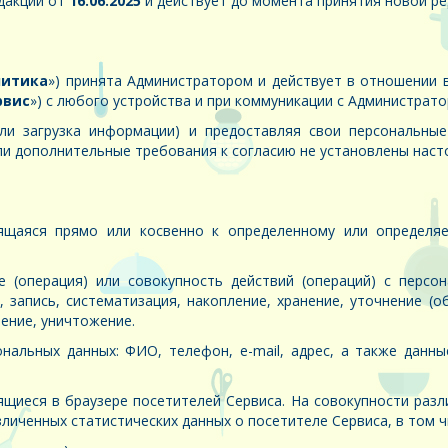
дакции от
16.06.2025
и действует до момента принятия новой ре
литика
») принята Администратором и действует в отношении
рвис
») с любого устройства и при коммуникации с Администрат
или загрузка информации) и предоставляя свои персональны
сли дополнительные требования к согласию не установлены нас
щаяся прямо или косвенно к определенному или определяем
 (операция) или совокупность действий (операций) с персо
 запись, систематизация, накопление, хранение, уточнение (о
ление, уничтожение.
льных данных: ФИО, телефон, e-mail, адрес, а также данные,
ящиеся в браузере посетителей Сервиса. На совокупности раз
личенных статистических данных о посетителе Сервиса, в том ч