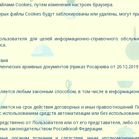
лами Cookies, путем изменения настроек браузера.
рых файлы Cookies будут заблокированы или удалены, могут пр
льзователя для целей информационно-справочного обслужив
са.
твия
енческих архивных документов (приказ Росархива от 20.12.2019
яется любым законным способом, в том числе в информационн
яется на срок действия договорных и иных правоотношений П
 использованием средств автоматизации или без использования
едственно от Пользователя или от его представителя, либо о
нных законодательством Российской Федерации.
ные органам дознания и следствия, иным уполномоченны