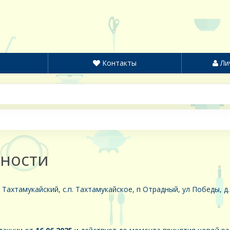
Контакты
Ли
ности
н Тахтамукайский, с.п. Тахтамукайское, п Отрадный, ул Победы, д.