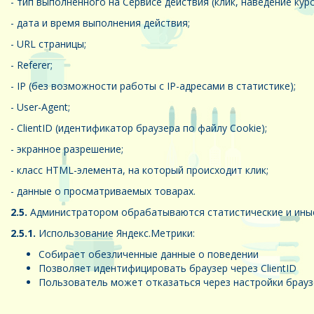
- тип выполненного на Сервисе действия (клик, наведение курсо
- дата и время выполнения действия;
- URL страницы;
- Referer;
- IP (без возможности работы с IP-адресами в статистике);
- User-Agent;
- ClientID (идентификатор браузера по файлу Cookie);
- экранное разрешение;
- класс HTML-элемента, на который происходит клик;
- данные о просматриваемых товарах.
2.5.
Администратором обрабатываются статистические и иные 
2.5.1.
Использование Яндекс.Метрики:
Собирает обезличенные данные о поведении
Позволяет идентифицировать браузер через ClientID
Пользователь может отказаться через настройки брауз