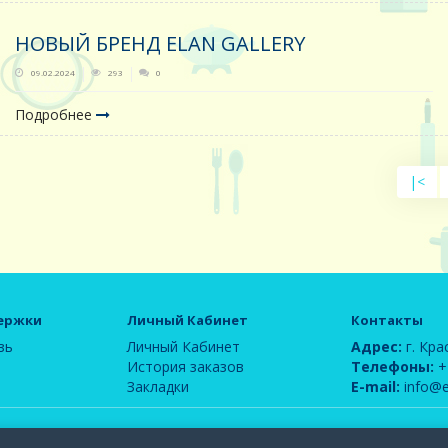
НОВЫЙ БРЕНД ELAN GALLERY
09.02.2024
293
0
Подробнее
|<
ержки
Личный Кабинет
Контакты
зь
Личный Кабинет
Адрес:
г. Кра
История заказов
Телефоны:
+
Закладки
E-mail:
info@e
ом сайте, является интеллектуальной собственностью компании ООО "Элегия-РОС" и за