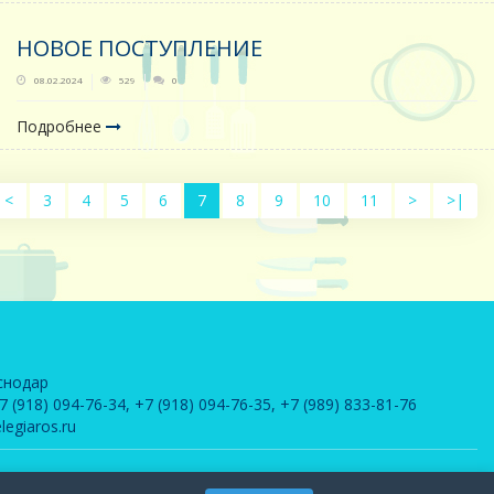
НОВОЕ ПОСТУПЛЕНИЕ
08.02.2024
529
0
Подробнее
<
3
4
5
6
7
8
9
10
11
>
>|
снодар
7 (918) 094-76-34
,
+7 (918) 094-76-35
,
+7 (989) 833-81-76
legiaros.ru
щищена законом РФ
Веблаб - разработка и сопровождение сайтов